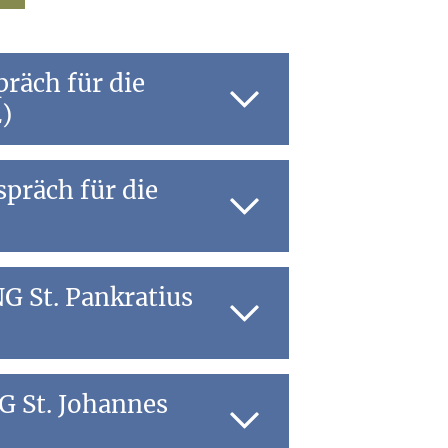
räch für die
)
e 2)
 St. Pankratius
 St. Johannes