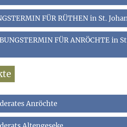
BUNGSTERMIN FÜR RÜTHEN in St. Joha
 St. Johannes Rüthen
- ÜBUNGSTERMIN FÜR ANRÖCHTE in St.
(Dauer: ca. 30 bis 40 Minuten)
(Dauer: ca. 30 bis 40 Minuten)
in St. Pankratius Anröchte
kte
(Dauer: ca. 30 bis 40 Minuten)
(Dauer: ca. 30 bis 40 Minuten)
derates Anröchte
derats Altengeseke