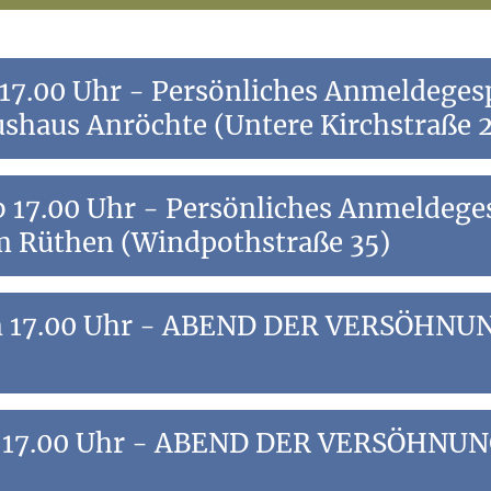
 17.00 Uhr - Persönliches Anmeldegesp
shaus Anröchte (Untere Kirchstraße 2
r die Firmung im
Pankratiushaus Anröchte
(Untere Kirchstraß
 Anmeldegespräch für die
m Rüthen (Windpothstraße 35)
r die Firmung im
Pfarrheim Rüthen
(Windpothstraße 35)
m 17.00 Uhr - ABEND DER VERSÖHNUNG
m 17.00 Uhr - ABEND DER VERSÖHNUNG