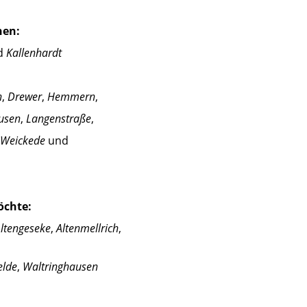
hen:
d
Kallenhardt
n
,
Drewer
,
Hemmern
,
usen
,
Langenstraße
,
Weickede
und
öchte:
ltengeseke
,
Altenmellrich
,
elde
,
Waltringhausen