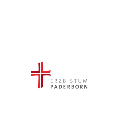
Gabriele Reitze, Anröchte, Völ
Mobil 0176 40439458, Festnet
Teilnehmer:
offen
&nbsp;